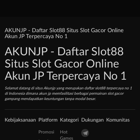
AKUNJP - Daftar Slot88 Situs Slot Gacor Online
Akun JP Terpercaya No 1
AKUNJP - Daftar Slot88
Situs Slot Gacor Online
Akun JP Terpercaya No 1
Selamat datang di situs Akunjp yang merupakan daftar slot88 terpercaya no 1
di Indonesia dimana akun jp memfasilitasi berbagai permainan slot gacor
gampang mendapatkan keuntungan tanpa modal besar.
Kebijaksanaan
Platform
Kategori
Dukungan
Komunitas
Promosi
Hot
Games