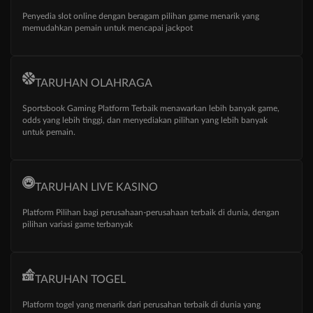
Penyedia slot online dengan beragam pilihan game menarik yang
memudahkan pemain untuk mencapai jackpot
TARUHAN OLAHRAGA
Sportsbook Gaming Platform Terbaik menawarkan lebih banyak game,
odds yang lebih tinggi, dan menyediakan pilihan yang lebih banyak
untuk pemain.
TARUHAN LIVE KASINO
Platform Pilihan bagi perusahaan-perusahaan terbaik di dunia, dengan
pilihan variasi game terbanyak
TARUHAN TOGEL
Platform togel yang menarik dari perusahan terbaik di dunia yang